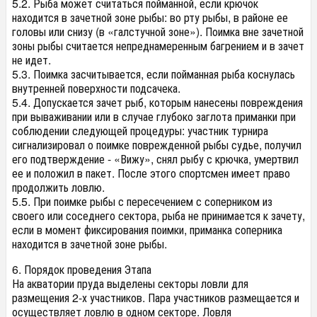
5.2. Рыба может считаться пойманной, если крючок
находится в зачетной зоне рыбы: во рту рыбы, в районе ее
головы или снизу (в «галстучной зоне»). Поимка вне зачетной
зоны рыбы считается непреднамеренным багрением и в зачет
не идет.
5.3. Поимка засчитывается, если пойманная рыба коснулась
внутренней поверхности подсачека.
5.4. Допускается зачет рыб, которым нанесены повреждения
при вываживании или в случае глубоко заглота приманки при
соблюдении следующей процедуры: участник турнира
сигнализировал о поимке поврежденной рыбы судье, получил
его подтверждение - «Вижу», снял рыбу с крючка, умертвил
ее и положил в пакет. После этого спортсмен имеет право
продолжить ловлю.
5.5. При поимке рыбы с пересечением с соперником из
своего или соседнего сектора, рыба не принимается к зачету,
если в момент фиксирования поимки, приманка соперника
находится в зачетной зоне рыбы.
6. Порядок проведения Этапа
На акватории пруда выделены секторы ловли для
размещения 2-х участников. Пара участников размещается и
осуществляет ловлю в одном секторе. Ловля