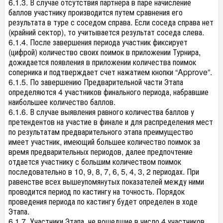
6.1.3. В случае отсутствия партнера в паре начисление
баллов участнику производится путем сравнения его
результата в туре с соседом справа. Если соседа справа нет
(крайний сектор), то учитывается результат соседа слева.
6.1.4. После завершения периода участник фиксирует
(цифрой) количество своих поимок в приложении Турнира,
дожидается появления в приложении количества поимок
соперника и подтверждает счет нажатием кнопки “Approve”.
6.1.5. По завершению Предварительной части Этапа
определяются 4 участников финального периода, набравшие
наибольшее количество баллов.
6.1.6. В случае выявления равного количества баллов у
претендентов на участие в финале и для распределения мест
по результатам предварительного этапа преимущество
имеет участник, имеющий большее количество поимок за
время предварительных периодов, далее предпочтение
отдается участнику с большим количеством поимок
последовательно в 10, 9, 8, 7, 6, 5, 4, 3, 2 периодах. При
равенстве всех вышеупомянутых показателей между ними
проводится период по кастингу на точность. Порядок
проведения периода по кастингу будет определен в ходе
Этапа.
6.1.7. Участники Этапа, не вошедшие в число 4 участников