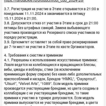
https://hardtackle.ru/product/trout_cup_2024-25
/
3.7. Регистрация на участие в Этапе открывается в 21:00 в
понедельник 11.11.2024 и заканчивается в пятницу
15.11.2024 в 21:00.
3.8. Допускается отказ от участия в Этапе в срок до 21:00
пятницы без штрафных санкций. Замена выбывающего
участника производится из Резервного списка участников по
порядку регистрации.
3.9. Оргкомитет оставляет за собой право резервирования
до 7-ти мест на участие в Этапе по квоте Организаторов.
4. Требования к снастям и приманкам
4.1. Разрешены к использованию искусственные приманки:
Ловля ведется на колеблющиеся и вращающиеся блесны,
вибы, цикады и воблеры, стики (за исключением
принимающих форму спирали) без каких-либо дополнительных
приспособлений и насадок, Брендов “HMKL”, “Daysprout”,
“Utsuri”, “Velvet Arts”, “1089”. Если модель приманки
производится участвующими брендами, но цвета созданы в
коллаборации с не участвующими брендами, то такие
приманки к участию в турнире допускаются. Если модель
приманки выпускается не участвующими брендами, а цвета