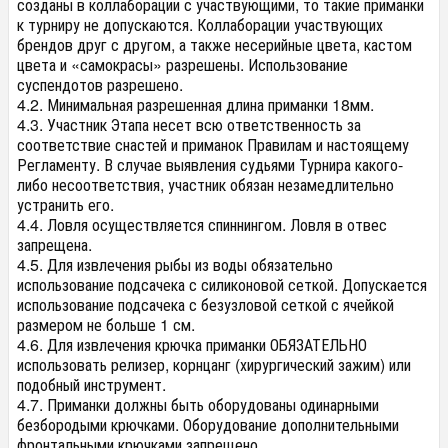
созданы в коллаборации с участвующими, то такие приманки
к турниру не допускаются. Коллаборации участвующих
брендов друг с другом, а также несерийные цвета, кастом
цвета и «самокрасы» разрешены. Использование
суспендотов разрешено.
4.2. Минимальная разрешенная длина приманки 18мм.
4.3. Участник Этапа несет всю ответственность за
соответствие снастей и приманок Правилам и настоящему
Регламенту. В случае выявления судьями Турнира какого-
либо несоответствия, участник обязан незамедлительно
устранить его.
4.4. Ловля осуществляется спиннингом. Ловля в отвес
запрещена.
4.5. Для извлечения рыбы из воды обязательно
использование подсачека с силиконовой сеткой. Допускается
использование подсачека с безузловой сеткой с ячейкой
размером не больше 1 см.
4.6. Для извлечения крючка приманки ОБЯЗАТЕЛЬНО
использовать релизер, корнцанг (хирургический зажим) или
подобный инструмент.
4.7. Приманки должны быть оборудованы одинарными
безбородыми крючками. Оборудование дополнительными
фронтальными крючками запрещено.