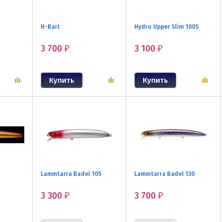
H-Bait
Hydro Upper Slim 100S
3 700
3 100
₽
₽
Lammtarra Badel 105
Lammtarra Badel 130
3 300
3 700
₽
₽