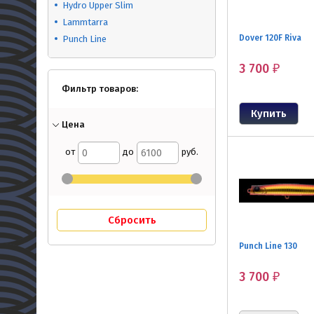
Hydro Upper Slim
Lammtarra
Dover 120F Riva
Punch Line
3 700
₽
Фильтр товаров:
Цена
от
до
руб.
Punch Line 130
3 700
₽