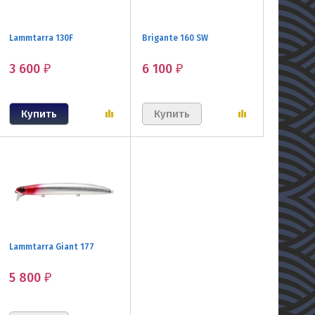
Lammtarra 130F
Brigante 160 SW
3 600
6 100
₽
₽
Lammtarra Giant 177
5 800
₽