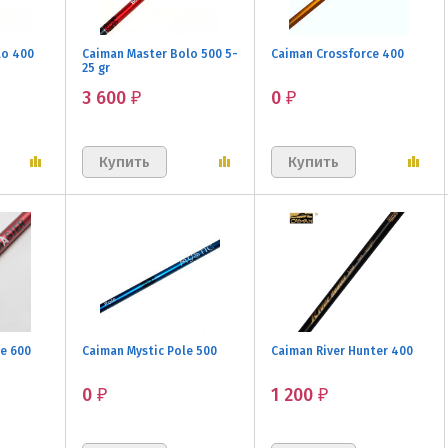
lo 400
Caiman Master Bolo 500 5-
Caiman Crossforce 400
25 gr
3 600
0
₽
₽
e 600
Caiman Mystic Pole 500
Caiman River Hunter 400
0
1 200
₽
₽