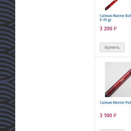
Caiman Master Bo
5-25 gr
3 200
₽
Caiman Mester Pol
3 100
₽