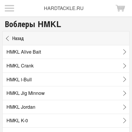
HARDTACKLE.RU
Воблеры HMKL
Назад
HMKL Alive Bait
HMKL Crank
HMKL i-Bull
HMKL Jig Minnow
HMKL Jordan
HMKL K-0