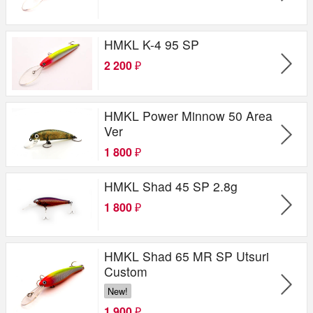
HMKL K-4 95 SP
2 200
₽
HMKL Power Minnow 50 Area
Ver
1 800
₽
HMKL Shad 45 SP 2.8g
1 800
₽
HMKL Shad 65 MR SP Utsuri
Custom
New!
1 900
₽