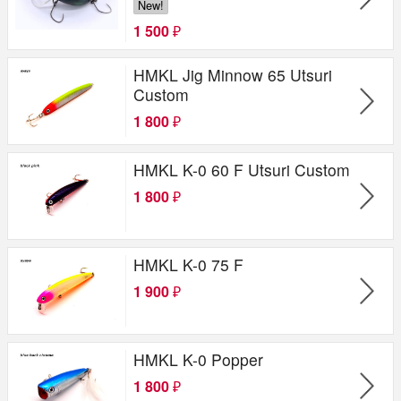
New!
1 500
₽
HMKL Jig Minnow 65 Utsuri
Custom
1 800
₽
HMKL K-0 60 F Utsuri Custom
1 800
₽
HMKL K-0 75 F
1 900
₽
HMKL K-0 Popper
1 800
₽