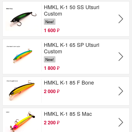
HMKL K-1 50 SS Utsuri
Custom
New!
1 600
₽
HMKL K-1 65 SP Utsuri
Custom
New!
1 800
₽
HMKL K-1 85 F Bone
2 000
₽
HMKL K-1 85 S Mac
2 200
₽