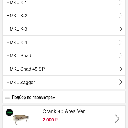
HMKL K-1
HMKL K-2
HMKL K-3
HMKL K-4
HMKL Shad
HMKL Shad 45 SP
HMKL Zagger
Подбор по параметрам
Цена
Crank 40 Area Ver.
от
до
руб.
2 000
₽