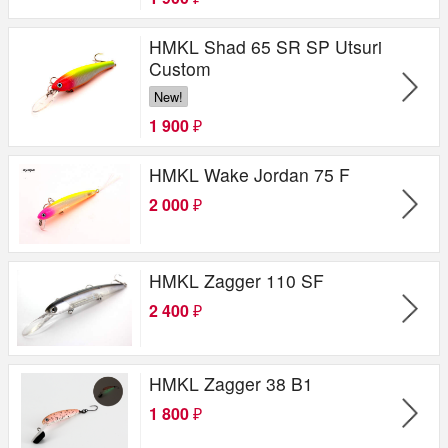
HMKL Shad 65 SR SP Utsuri
Custom
New!
1 900
₽
HMKL Wake Jordan 75 F
2 000
₽
HMKL Zagger 110 SF
2 400
₽
HMKL Zagger 38 B1
1 800
₽