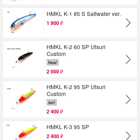
HMKL K-1 85 S Saltwater ver.
1 900
₽
HMKL K-2 60 SP Utsuri
Custom
New!
2 000
₽
HMKL K-2 95 SP Utsuri
Custom
Хит!
2 400
₽
HMKL K-3 95 SP
2 400
₽