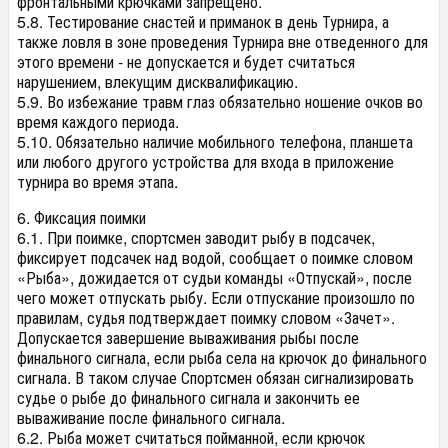
фронтальными крючками запрещено.
5.8. Тестирование снастей и приманок в день Турнира, а
также ловля в зоне проведения Турнира вне отведенного для
этого времени - не допускается и будет считаться
нарушением, влекущим дисквалификацию.
5.9. Во избежание травм глаз обязательно ношение очков во
время каждого периода.
5.10. Обязательно наличие мобильного телефона, планшета
или любого другого устройства для входа в приложение
турнира во время этапа.
6. Фиксация поимки
6.1. При поимке, спортсмен заводит рыбу в подсачек,
фиксирует подсачек над водой, сообщает о поимке словом
«Рыба», дожидается от судьи команды «Отпускай», после
чего может отпускать рыбу. Если отпускание произошло по
правилам, судья подтверждает поимку словом «Зачет».
Допускается завершение вываживания рыбы после
финального сигнала, если рыба села на крючок до финального
сигнала. В таком случае Спортсмен обязан сигнализировать
судье о рыбе до финального сигнала и закончить ее
вываживание после финального сигнала.
6.2. Рыба может считаться пойманной, если крючок