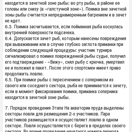
находится в зачетной зоне рыбы: во рту рыбы, в районе ее
головы или снизу (в «галстучной зоне»). Поимка вне зачетной
зоны рыбы считается непреднамеренным багрением и в зачет
не идет.
6.3. Поимка засчитывается, если пойманная рыба коснулась
внутренней поверхности подсачека.
6.4. Допускается зачет рыб, которым нанесены повреждения
при вываживании или в случае глубоко заглота приманки при
соблюдении следующей процедуры: участник турнира
сигнализировал о поимке поврежденной рыбы судье, получил
его подтверждение - «Вижу», снял рыбу с крючка, умертвил
ее и положил в пакет. После этого спортсмен имеет право
продолжить ловлю.
6.5. При поимке рыбы с пересечением с соперником из
своего или соседнего сектора, рыба не принимается к зачету,
если в момент фиксирования поимки, приманка соперника
находится в зачетной зоне рыбы.
7. Порядок проведения Этапа На акватории пруда выделены
секторы ловли для размещения 2-х участников. Пара
участников размещается и осуществляет ловлю в одном
секторе. Ловля осуществляется с берега в пределах своего
сектора. Во время проведения нечетного номера периода