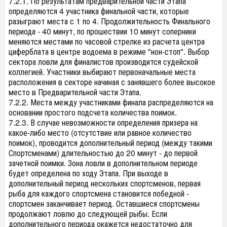
7.2.1. По результатам предварительной части Этапа
определяются 4 участника финальной части, которые
разыграют места с 1 по 4. Продолжительность Финального
периода - 40 минут, по прошествии 10 минут соперники
меняются местами по часовой стрелке из расчета центра
циферблата в центре водоема в режиме "нон-стоп". Выбор
сектора ловли для финалистов производится судейской
коллегией. Участники выбирают первоначальные места
расположения в секторе начиная с занявшего более высокое
место в Предварительной части Этапа.
7.2.2. Места между участниками финала распределяются на
основании простого подсчета количества поимок.
7.2.3. В случае невозможности определения призера на
какое-либо место (отсутствие или равное количество
поимок), проводится дополнительный период (между такими
Спортсменами) длительностью до 20 минут - до первой
зачетной поимки. Зона ловли в дополнительном периоде
будет определена по ходу Этапа. При выходе в
дополнительный период нескольких спортсменов, первая
рыба для каждого спортсмена становится победной -
спортсмен заканчивает период. Оставшиеся спортсмены
продолжают ловлю до следующей рыбы. Если
дополнительного периода окажется недостаточно для