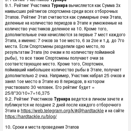
9.1. Рейтинг Участника
Турнира
вычисляется как Сумма 3х
наивысших рейтингов спортсмена среди всех отборочных
Этапов. Рейтинг Этап считаются как суммарные очки Этапа,
деленные на количество периодов в Этапе и умноженные на
количество участников деленное на 10. Кроме того,
дополнительные очки начисляются за первые 7 мест каждого
Этапа, а именно: 7 очков за 1ое место, 6 за 2ое и т.д. до 7го
места. Если Спортсмены разделили одно место, по
результатам Этапа (по очкам и по количеству пойманной
рыбы), то все такие Спортсмены получают очки за
соответствующее место. Кроме того, Спортсмен,
поймавший наибольшее количество рыбы в Этапе, получает
дополнительно 2 очка. Например, Участник набрал 25 очков и
занял 1ое место в Этапе из 8 периодов, в котором
участвовало 30 человек. Его рейтинг будет =
25/8*30/10+7=16,375
9.2. Рейтинг Участников
Турнира
ведется в личном зачете и
публикуется не позднее 2 дней после каждого отборочного
Этапа в
https://web.telegram.org/k/#@hardtackle
и на сайте
https://hardtackle.ru/blog/
10. Сроки и места проведения Этапов