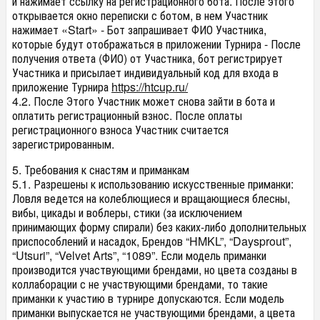
и нажимает ссылку на регистрационного бота. После этого
открывается окно переписки с ботом, в нем Участник
нажимает «Start» - Бот запрашивает ФИО Участника,
которые будут отображаться в приложении Турнира - После
получения ответа (ФИО) от Участника, бот регистрирует
Участника и присылает индивидуальный код для входа в
приложение Турнира
https://htcup.ru/
4.2. После Этого Участник может снова зайти в бота и
оплатить регистрационный взнос. После оплаты
регистрационного взноса Участник считается
зарегистрированным.
5. Требования к снастям и приманкам
5.1. Разрешены к использованию искусственные приманки:
Ловля ведется на колеблющиеся и вращающиеся блесны,
вибы, цикады и воблеры, стики (за исключением
принимающих форму спирали) без каких-либо дополнительных
приспособлений и насадок, Брендов “HMKL”, “Daysprout”,
“Utsuri”, “Velvet Arts”, “1089”. Если модель приманки
производится участвующими брендами, но цвета созданы в
коллаборации с не участвующими брендами, то такие
приманки к участию в турнире допускаются. Если модель
приманки выпускается не участвующими брендами, а цвета