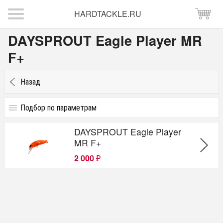
HARDTACKLE.RU
DAYSPROUT Eagle Player MR
F+
Назад
Подбор по параметрам
Цена
DAYSPROUT Eagle Player
от
до
руб.
MR F+
2 000
₽