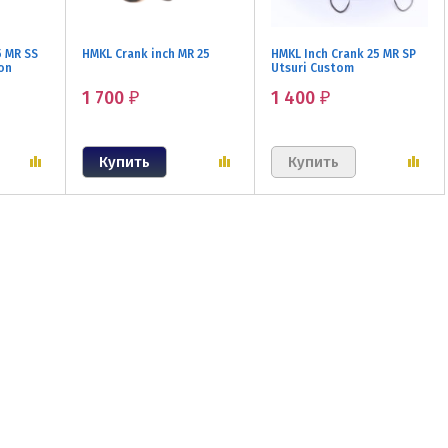
5 MR SS
HMKL Crank inch MR 25
HMKL Inch Crank 25 MR SP
ion
Utsuri Custom
1 700
1 400
₽
₽