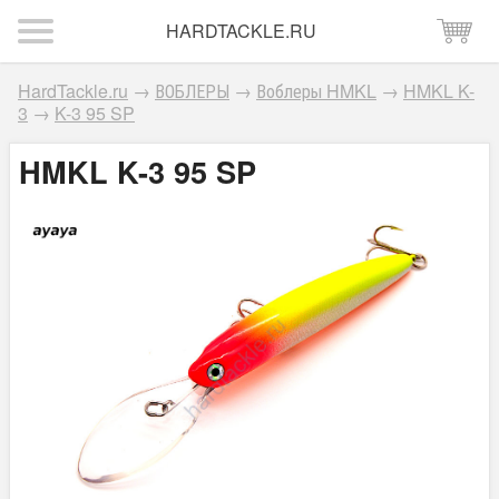
HARDTACKLE.RU
HardTackle.ru
→
ВОБЛЕРЫ
→
Воблеры HMKL
→
HMKL K-
3
→
K-3 95 SP
HMKL K-3 95 SP