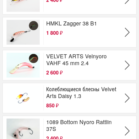
₽
HMKL Zagger 38 B1
1 800
₽
VELVET ARTS Velnyoro
VAHF 45 mm 2.4
2 600
₽
Колеблющиеся блесны Velvet
Arts Daisy 1.3
850
₽
1089 Bottom Nyoro Rattlin
37S
2 400
₽