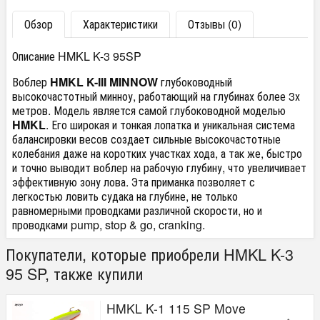
Обзор
Характеристики
Отзывы (0)
Описание HMKL K-3 95SP
Воблер
HMKL K-III MINNOW
глубоководный
высокочастотный минноу, работающий на глубинах более 3х
метров. Модель является самой глубоководной моделью
HMKL
. Его широкая и тонкая лопатка и уникальная система
балансировки весов создает сильные высокочастотные
колебания даже на коротких участках хода, а так же, быстро
и точно выводит воблер на рабочую глубину, что увеличивает
эффективную зону лова. Эта приманка позволяет с
легкостью ловить судака на глубине, не только
равномерными проводками различной скорости, но и
проводками pump, stop & go, cranking.
Покупатели, которые приобрели HMKL K-3
95 SP, также купили
HMKL K-1 115 SP Move