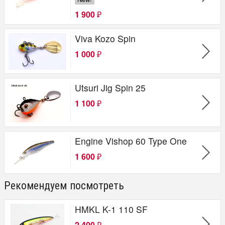
1 900
₽
Viva Kozo Spin
1 000
₽
Utsuri Jig Spin 25
1 100
₽
Engine Vishop 60 Type One
1 600
₽
Рекомендуем посмотреть
HMKL K-1 110 SF
2 400