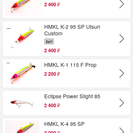
2 400
₽
HMKL K-2 95 SP Utsuri
Custom
Хит!
2 400
₽
HMKL K-1 115 F Prop
2 200
₽
Eclipse Power Slight 85
2 400
₽
HMKL K-4 95 SP
2 200