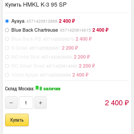
Купить HMKL K-3 95 SP
Ayaya
2 400
4571420812888
₽
Blue Back Chartreuse
2 400
4571420814615
₽
Blue Back RB
2 400
4571420826670
₽
N Shad
2 200
4571420826687
₽
NO Infra Mud
2 200
4571420826663
₽
NO Silver Shad
2 200
4571420814660
₽
Violet Ayaya
2 400
4571420826694
₽
Склад Москва:
В наличии
2 400
−
+
₽