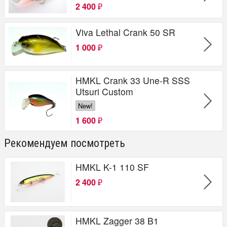
2 400
₽
Viva Lethal Crank 50 SR
1 000
₽
HMKL Crank 33 Une-R SSS
Utsuri Custom
New!
1 600
₽
Рекомендуем посмотреть
HMKL K-1 110 SF
2 400
₽
HMKL Zagger 38 B1