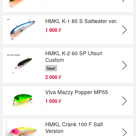
HMKL K-1 85 S Saltwater ver.
1 900
₽
HMKL K-2 60 SP Utsuri
Custom
New!
2 000
₽
Viva Mazzy Popper MP55
1 500
₽
HMKL Crank 100 F Salt
Version