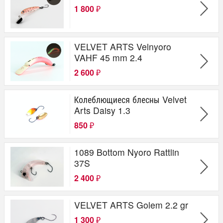
1 800
₽
VELVET ARTS Velnyoro
VAHF 45 mm 2.4
2 600
₽
Колеблющиеся блесны Velvet
Arts Daisy 1.3
850
₽
1089 Bottom Nyoro Rattlin
37S
2 400
₽
VELVET ARTS Golem 2.2 gr
1 300
₽