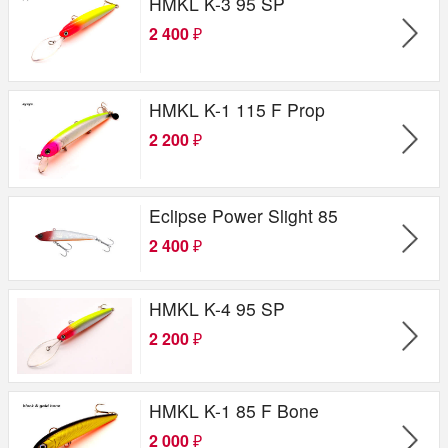
HMKL K-3 95 SP
2 400
₽
HMKL K-1 115 F Prop
2 200
₽
Eclipse Power Slight 85
2 400
₽
HMKL K-4 95 SP
2 200
₽
HMKL K-1 85 F Bone
2 000
₽