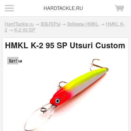
HARDTACKLE.RU
HardTackle.ru
→
ВОБЛЕРЫ
→
Воблеры HMKL
→
HMKL K-
2
→
K-2 95 SP
HMKL K-2 95 SP Utsuri Custom
Хит!