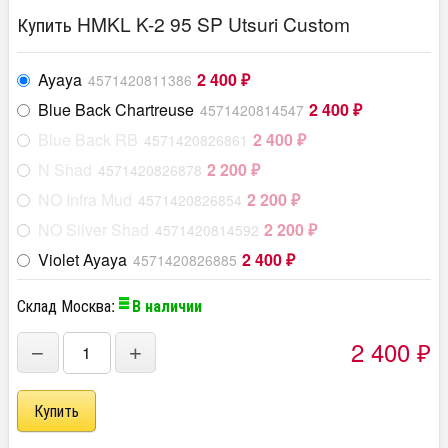
Купить HMKL K-2 95 SP Utsuri Custom
Ayaya
2 400
4571420811386
₽
Blue Back Chartreuse
2 400
4571420814547
₽
Blue Back RB
2 400
4571420826861
₽
N Shad
2 200
4571420826878
₽
NO Infra Mud
2 200
4571420826854
₽
NO Silver Shad
2 200
4571420814592
₽
Violet Ayaya
2 400
4571420826885
₽
Склад Москва:
В наличии
2 400
−
+
₽