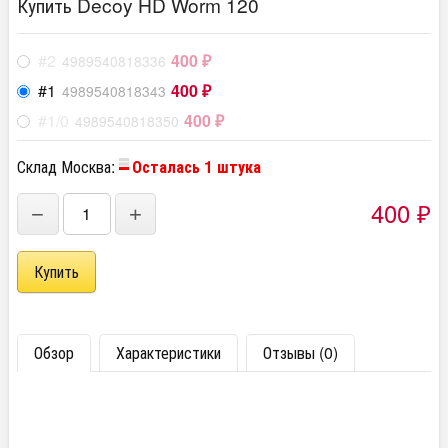
Купить Decoy HD Worm 120
#2
400
4989540818336
₽
#1
400
4989540818343
₽
#1/0
400
4989540818350
₽
Склад Москва:
Осталась 1 штука
400
−
+
₽
Обзор
Характеристики
Отзывы (0)