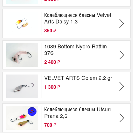
Колеблющиеся блесны Velvet
Arts Daisy 1.3
850
₽
1089 Bottom Nyoro Rattlin
37S
2 400
₽
VELVET ARTS Golem 2.2 gr
1 300
₽
Колеблющиеся блесны Utsuri
Prana 2,6
700
₽