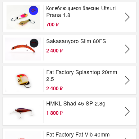
Колеблющиеся блесны Utsuri
Prana 1.8
700
₽
Sakasanyoro Slim 60FS
2 400
₽
Fat Factory Splashtop 20mm
2.5
2 400
₽
HMKL Shad 45 SP 2.8g
1 800
₽
Fat Factory Fat Vib 40mm