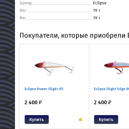
Бренд
Eclipse
Вес
19 г
Вес
19 г
Покупатели, которые приобрели Ec
Eclipse Power Slight 85
Eclipse Slight Edge 9
2 400
2 400
₽
₽