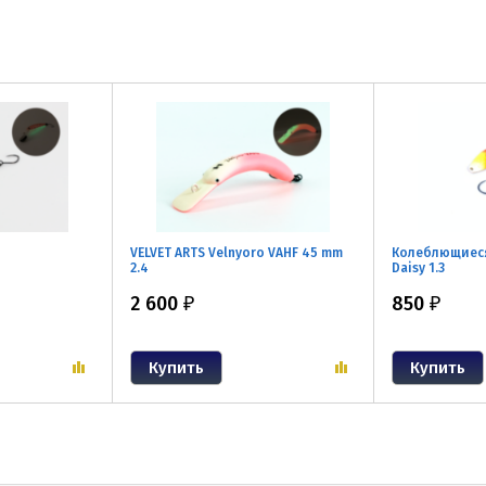
VELVET ARTS Velnyoro VAHF 45 mm
Колеблющиеся 
2.4
Daisy 1.3
2 600
850
₽
₽