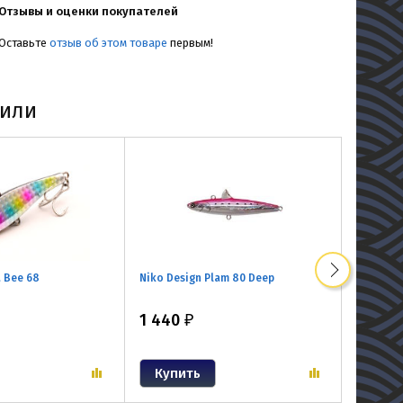
Отзывы и оценки покупателей
Оставьте
отзыв об этом товаре
первым!
пили
a Bee 68
Niko Design Plam 80 Deep
Viva Koz
1 440
1 200
₽