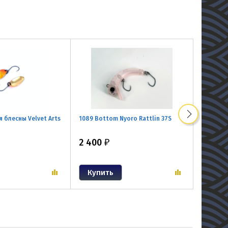
блесны Velvet Arts
1089 Bottom Nyoro Rattlin 37S
VELVET A
2 400
1 300
₽