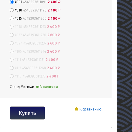
#007
4548393611091
2 400
₽
#010
4548393611190
2 400
₽
#015
4548393611206
2 400
₽
#018
4548393611213
2 400
₽
#057
4548393611220
2 600
₽
#094
4548393611237
2 600
₽
#105
4548393611244
2 400
₽
#111
4548393611251
2 400
₽
#115
4548393611268
2 400
₽
#116
4548393611275
2 400
₽
Склад Москва:
В наличии
К сравнению