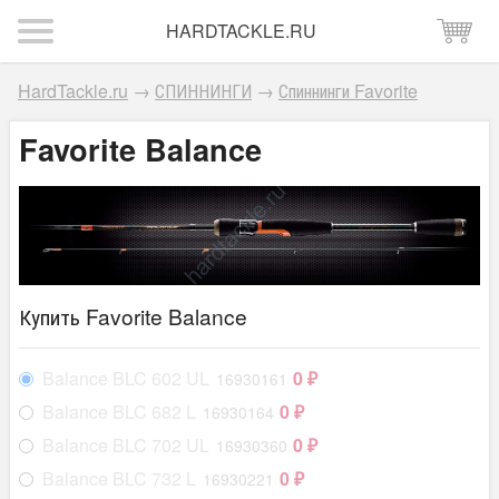
HARDTACKLE.RU
HardTackle.ru
→
СПИННИНГИ
→
Спиннинги Favorite
Favorite Balance
Купить Favorite Balance
Balance BLC 602 UL
0
16930161
₽
Balance BLC 682 L
0
16930164
₽
Balance BLC 702 UL
0
16930360
₽
Balance BLC 732 L
0
16930221
₽