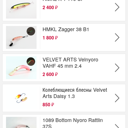
2 400
₽
HMKL Zagger 38 B1
1 800
₽
VELVET ARTS Velnyoro
VAHF 45 mm 2.4
2 600
₽
Колеблющиеся блесны Velvet
Arts Daisy 1.3
850
₽
1089 Bottom Nyoro Rattlin
37S