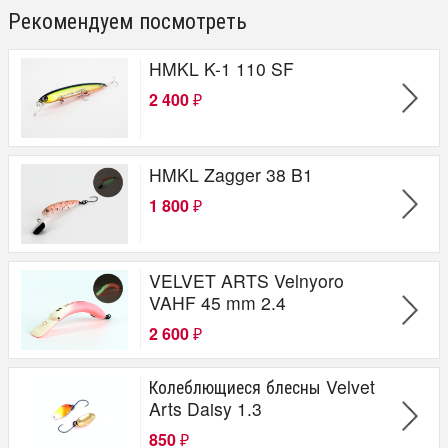
Рекомендуем посмотреть
HMKL K-1 110 SF
2 400
₽
HMKL Zagger 38 B1
1 800
₽
VELVET ARTS Velnyoro
VAHF 45 mm 2.4
2 600
₽
Колеблющиеся блесны Velvet
Arts Daisy 1.3
850
₽