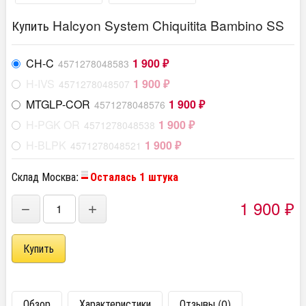
Купить Halcyon System Chiquitita Bambino SS
CH-C
1 900
4571278048583
₽
H-IVS
1 900
4571278048507
₽
MTGLP-COR
1 900
4571278048576
₽
H-PGK OR
1 900
4571278048538
₽
H-BLPK
1 900
4571278048521
₽
Склад Москва:
Осталась 1 штука
1 900
−
+
₽
Обзор
Характеристики
Отзывы (0)