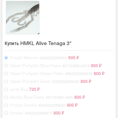
Купить HMKL Alive Tenaga 3"
Purple Weenie
900
4562232299653
₽
Green Pumpkin Blue Flake
800
4571420814219
₽
Green Pumpkin Green Flake
800
4562232299639
₽
Green Pumpkin Seed
800
4562232299622
₽
June Bug
720
₽
Moeby Blue Flake
800
4571420811645
₽
Purple Smoke
800
4562232299660
₽
Smoke
800
4562232299677
₽