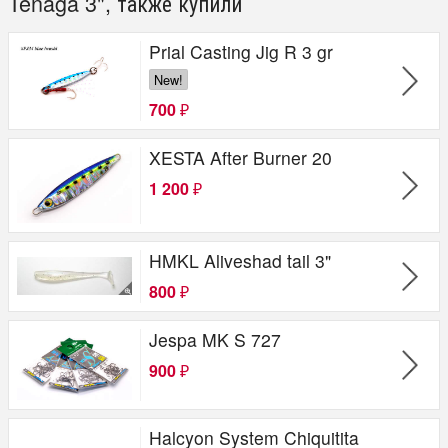
Tenaga 3", также купили
Prial Casting Jig R 3 gr
New!
700
₽
XESTA After Burner 20
1 200
₽
HMKL Aliveshad tail 3"
800
₽
Jespa MK S 727
900
₽
Halcyon System Chiquitita