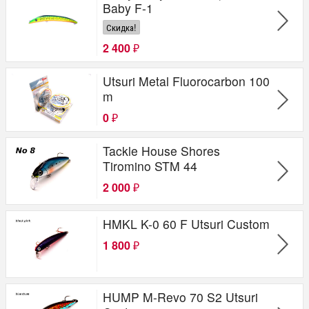
Baby F-1
Скидка!
2 400
₽
Utsuri Metal Fluorocarbon 100
m
0
₽
Tackle House Shores
Tiromino STM 44
2 000
₽
HMKL K-0 60 F Utsuri Custom
1 800
₽
HUMP M-Revo 70 S2 Utsuri