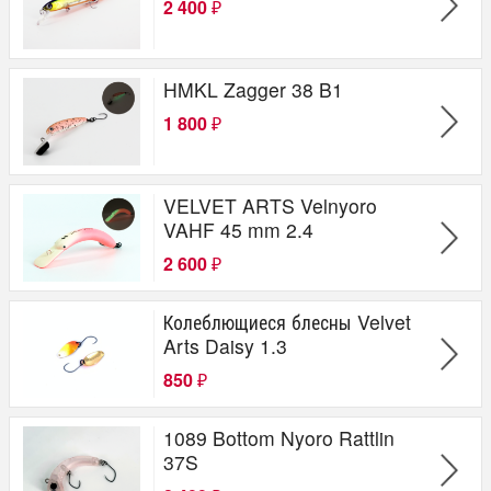
2 400
₽
HMKL Zagger 38 B1
1 800
₽
VELVET ARTS Velnyoro
VAHF 45 mm 2.4
2 600
₽
Колеблющиеся блесны Velvet
Arts Daisy 1.3
850
₽
1089 Bottom Nyoro Rattlin
37S