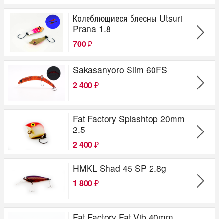
Колеблющиеся блесны Utsuri
Prana 1.8
700
₽
Sakasanyoro Slim 60FS
2 400
₽
Fat Factory Splashtop 20mm
2.5
2 400
₽
HMKL Shad 45 SP 2.8g
1 800
₽
Fat Factory Fat Vib 40mm