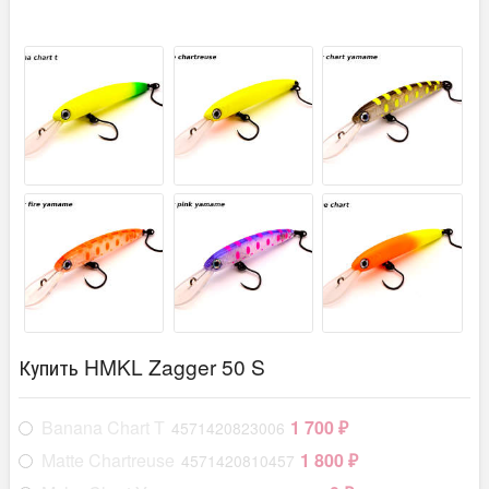
Купить HMKL Zagger 50 S
Banana Chart T
1 700
4571420823006
₽
Matte Chartreuse
1 800
4571420810457
₽