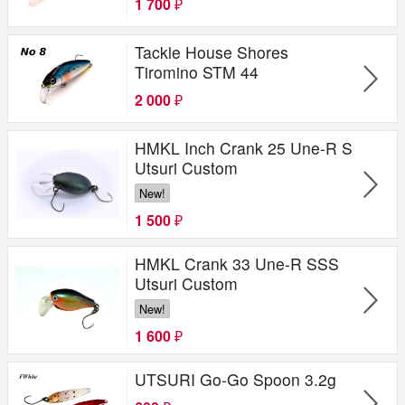
1 700
₽
Tackle House Shores
Tiromino STM 44
2 000
₽
HMKL Inch Crank 25 Une-R S
Utsuri Custom
New!
1 500
₽
HMKL Crank 33 Une-R SSS
Utsuri Custom
New!
1 600
₽
UTSURI Go-Go Spoon 3.2g