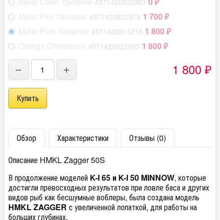
Mylar Chart Yamame
0
4571420822983
₽
Mylar Fire Yamame
1 700
4571420822979
₽
Mylar Pink Yamame
1 800
4571420811218
₽
Orange Chartreuse
1 800
4571420822993
₽
1 800
−
+
₽
Обзор
Характеристики
Отзывы (0)
Описание HMKL Zagger 50S
В продолжение моделей
K-I 65 и K-I 50 MINNOW
, которые
достигли превосходных результатов при ловле баса и других
видов рыб как бесшумные воблеры, была создана модель
HMKL ZAGGER
с увеличенной лопаткой, для работы на
больших глубинах.