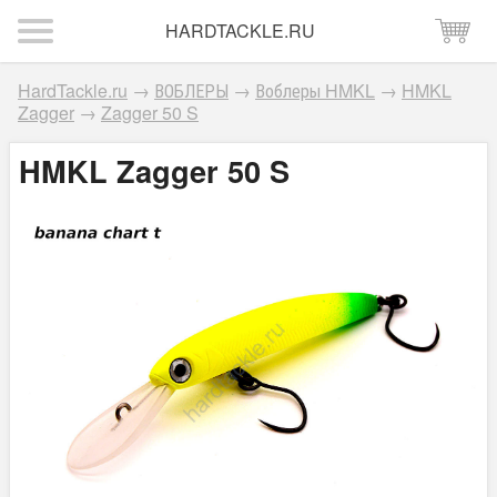
HARDTACKLE.RU
HardTackle.ru
→
ВОБЛЕРЫ
→
Воблеры HMKL
→
HMKL
Zagger
→
Zagger 50 S
HMKL Zagger 50 S