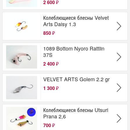
2 600
₽
Колеблющиеся блесны Velvet
Arts Daisy 1.3
850
₽
1089 Bottom Nyoro Rattlin
37S
2 400
₽
VELVET ARTS Golem 2.2 gr
1 300
₽
Колеблющиеся блесны Utsuri
Prana 2,6
700
₽