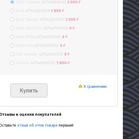
Ghost Yamame
4571420810563
2 000
₽
Ikura
4571420810549
1 800
₽
Ikura Yamame
4571420810587
2 000
₽
Mylar Clear Pink
4571420810358
0
₽
Mylar White
4571420810365
0
₽
Matte Pink
4571420810532
0
₽
Pink Yamame
4571420810570
0
₽
Yamame
4571420810556
1 800
₽
К сравнению
Отзывы и оценки покупателей
Оставьте
отзыв об этом товаре
первым!