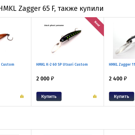
MKL Zagger 65 F, также купили
New!
i Custom
HMKL K-2 60 SP Utsuri Custom
HMKL Zagger 11
2 000
2 400
₽
₽