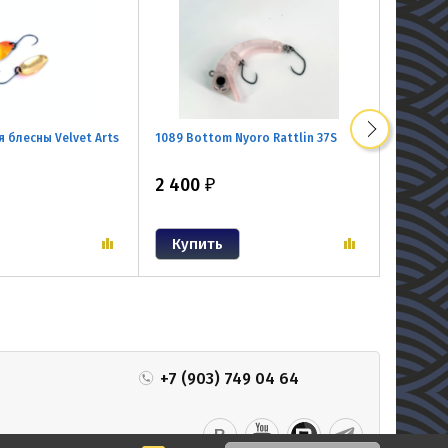
блесны Velvet Arts
1089 Bottom Nyoro Rattlin 37S
VELVET A
2 400
1 300
₽
+7 (903) 749 04 64