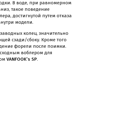
дки. В воде, при равномерном
вниз, такое поведение
ера, достигнутой путем отказа
внутри модели.
 заводных колец, значительно
щей сзади/сбоку. Кроме того
дение форели после поимки.
сходным воблером для
ком
VANFOOK’s SP
.