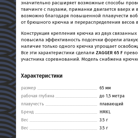
значительно расширяет возможные способы прово
твичинге с паузами, приманки двигается вверх и 
возможно благодаря повышенной плавучести вобл
от брюшного крючка и перераспределения весов 
Конструкция крепления крючка из двух связанных
повысила эффективность подсечки форели атакую
наличие только одного крючка упрощает освобож
Все эти характеристики сделали
ZAGGER 65 F
прево
участника соревнований. Модель снабжена крюч
Характеристики
размер
65 мм
рабочая глубина
до 1,5 метра
плавучесть
плавающий
Бренд
HMKL
Вес
3.5 г
Вес
3.5 г