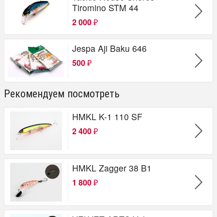
Tiromino STM 44
2 000
₽
Jespa Aji Baku 646
500
₽
Рекомендуем посмотреть
HMKL K-1 110 SF
2 400
₽
HMKL Zagger 38 B1
1 800
₽