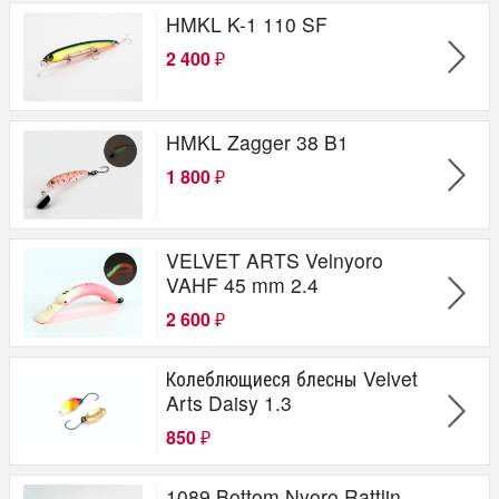
HMKL K-1 110 SF
2 400
₽
HMKL Zagger 38 B1
1 800
₽
VELVET ARTS Velnyoro
VAHF 45 mm 2.4
2 600
₽
Колеблющиеся блесны Velvet
Arts Daisy 1.3
850
₽
1089 Bottom Nyoro Rattlin