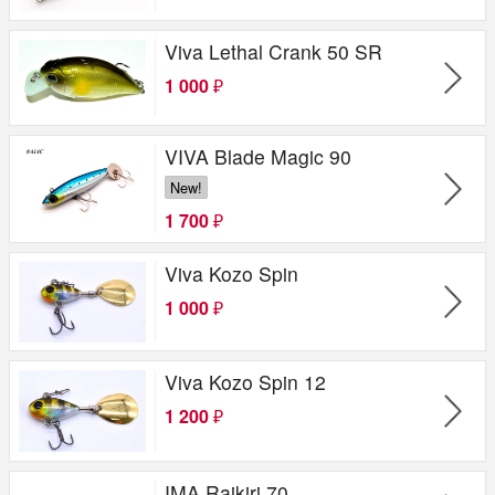
Viva Lethal Crank 50 SR
1 000
₽
VIVA Blade Magic 90
New!
1 700
₽
Viva Kozo Spin
1 000
₽
Viva Kozo Spin 12
1 200
₽
IMA Raikiri 70