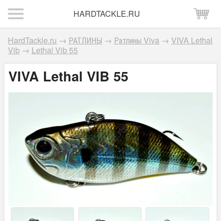
HARDTACKLE.RU
HardTackle.ru
→
РАТЛИНЫ
→
Ратлины Viva
→
VIVA Lethal
Vib
→
Lethal Vib 55
VIVA Lethal VIB 55