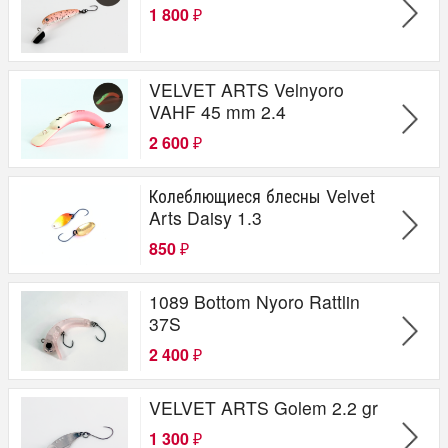
1 800
₽
VELVET ARTS Velnyoro
VAHF 45 mm 2.4
2 600
₽
Колеблющиеся блесны Velvet
Arts Daisy 1.3
850
₽
1089 Bottom Nyoro Rattlin
37S
2 400
₽
VELVET ARTS Golem 2.2 gr
1 300
₽