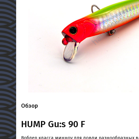
Обзор
HUMP Gu:s 90 F
Воблер класса минноу для ловли разнообразных 