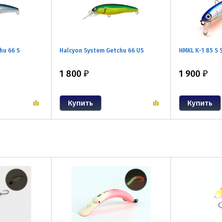
hu 66 S
Halcyon System Getchu 66 US
HMKL K-1 85 S 
1 800
1 900
₽
₽