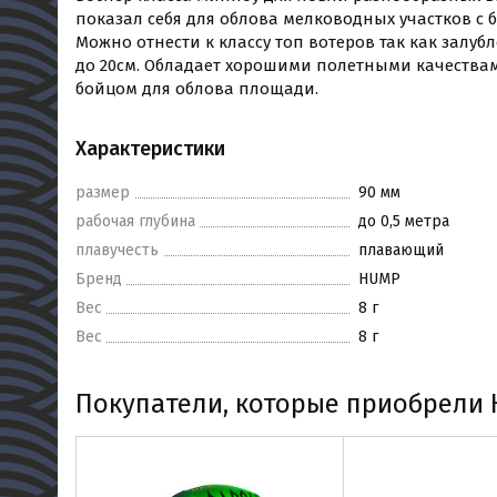
показал себя для облова мелководных участков с
Можно отнести к классу топ вотеров так как зал
до 20см. Обладает хорошими полетными качествам
бойцом для облова площади.
Характеристики
размер
90 мм
рабочая глубина
до 0,5 метра
плавучесть
плавающий
Бренд
HUMP
Вес
8 г
Вес
8 г
Покупатели, которые приобрели H