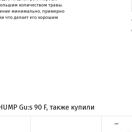
 большим количеством травы.
убление минимально, примерно
и что делает его хорошим
UMP Gu:s 90 F, также купили