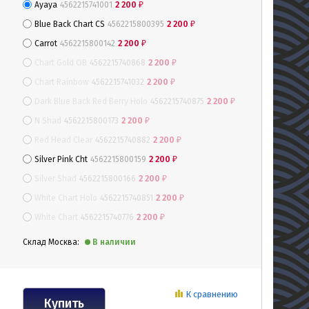
Ayaya
4562215741001
2 200
₽
Blue Back Chart CS
4562215800395
2 200
₽
Carrot
4562215800142
2 200
₽
Chart Gold OB
4562215740868
2 200
₽
Chart Rainbow
4562215741032
2 200
₽
Dark Blue Back Red Berry Holo
4562215740875
2 200
₽
N Shad
4562215800173
2 200
₽
Red Head Clear
4562215740882
2 200
₽
Silver Pink Cht
4562215800159
2 200
₽
Silver Shad
4562215800166
2 200
₽
White Chart Holo
4562215740851
2 200
₽
White Chart
4562215740776
2 200
₽
Склад Москва:
В наличии
К сравнению